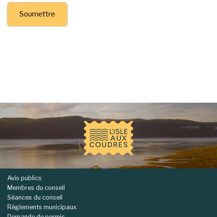
-
Avis publics
Membres du conseil
Séances du conseil
Règlements municipaux
Demande de permis