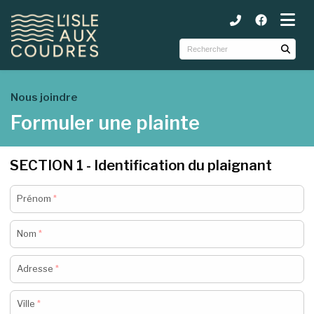
ubmenu (Municipalité )
ubmenu (Services )
ubmenu (Tourisme et loisirs )
Nous joindre
Formuler une plainte
SECTION 1 - Identification du plaignant
Prénom
*
Nom
*
Adresse
*
Ville
*