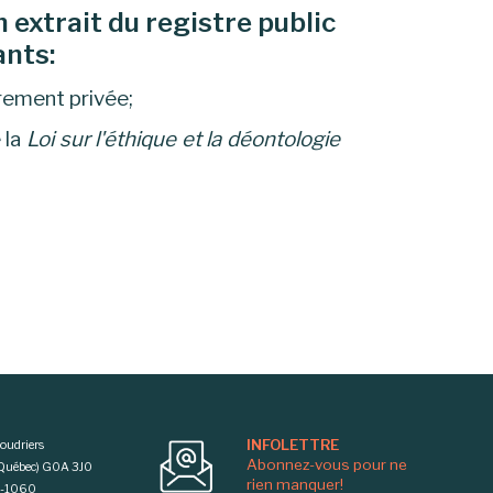
 extrait du registre public
ants:
urement privée;
 la
Loi sur l'éthique et la déontologie
INFOLETTRE
oudriers
Abonnez-vous pour ne
 (Québec) G0A 3J0
rien manquer!
0-1060