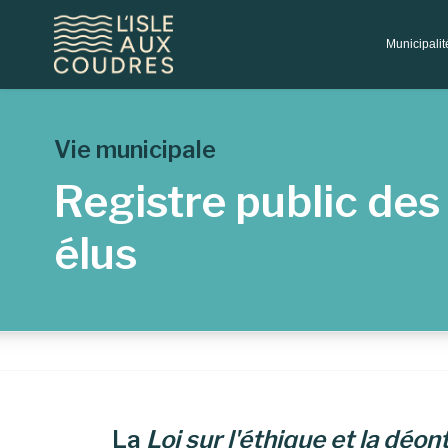
Municipali
Vie municipale
Registre public des
élus
La
Loi sur l'éthique et la déo