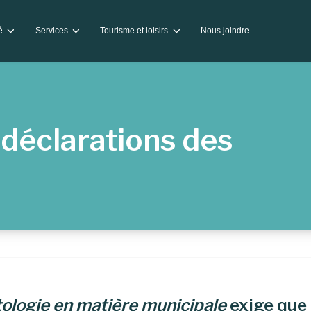
té
Services
Tourisme et loisirs
Nous joindre
 déclarations des
ntologie en matière municipale
exige que 