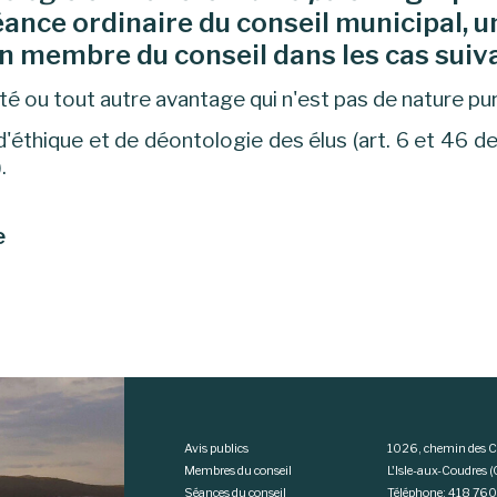
éance ordinaire du conseil municipal, un
un membre du conseil dans les cas suiv
lité ou tout autre avantage qui n'est pas de nature p
 d'éthique et de déontologie des élus (art. 6 et 46 de
).
e
Avis publics
1026, chemin des C
Membres du conseil
L'Isle-aux-Coudres
Séances du conseil
Téléphone: 418 76