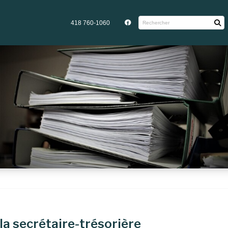
418 760-1060
la secrétaire-trésorière