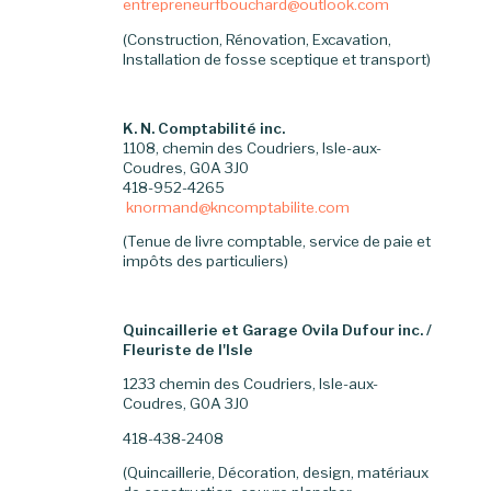
entrepreneurfbouchard@outlook.com
(Construction, Rénovation, Excavation,
Installation de fosse sceptique et transport)
K. N. Comptabilité inc.
1108, chemin des Coudriers, Isle-aux-
Coudres, G0A 3J0
418-952-4265
knormand@kncomptabilite.com
(Tenue de livre comptable, service de paie et
impôts des particuliers)
Quincaillerie et Garage Ovila Dufour inc. /
Fleuriste de l'Isle
1233 chemin des Coudriers, Isle-aux-
Coudres, G0A 3J0
418-438-2408
(Quincaillerie, Décoration, design, matériaux