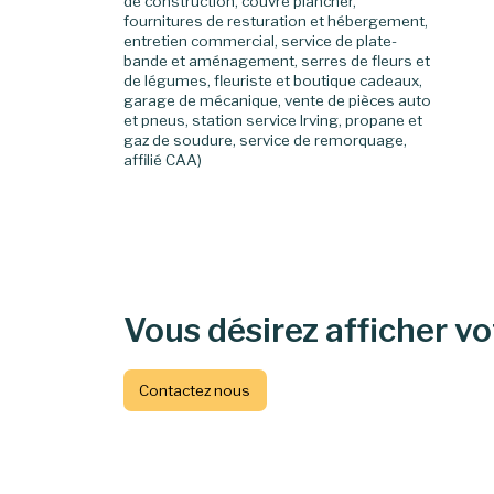
de construction, couvre plancher,
fournitures de resturation et hébergement,
entretien commercial, service de plate-
bande et aménagement, serres de fleurs et
de légumes, fleuriste et boutique cadeaux,
garage de mécanique, vente de pièces auto
et pneus, station service Irving, propane et
gaz de soudure, service de remorquage,
affilié CAA)
Vous désirez afficher v
Contactez nous