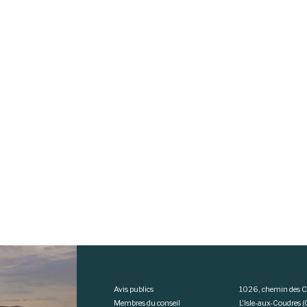
Avis publics
1026, chemin des C
Membres du conseil
L'Isle-aux-Coudres