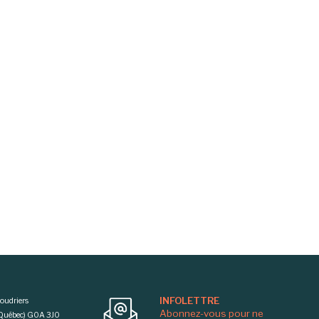
INFOLETTRE
oudriers
Abonnez-vous pour ne
 (Québec) G0A 3J0