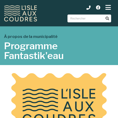
ubmenu (Municipalité )
ubmenu (Services )
ubmenu (Tourisme et loisirs )
À propos de la municipalité
Programme
Fantastik'eau