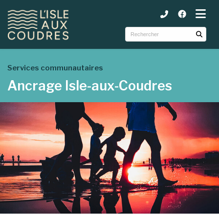
ubmenu (Municipalité )
ubmenu (Services )
ubmenu (Tourisme et loisirs )
Services communautaires
Ancrage Isle-aux-Coudres