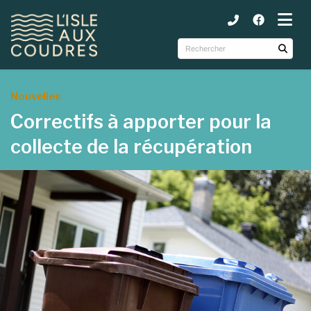
ubmenu (Municipalité )
ubmenu (Services )
ubmenu (Tourisme et loisirs )
Nouvelles
Correctifs à apporter pour la
collecte de la récupération