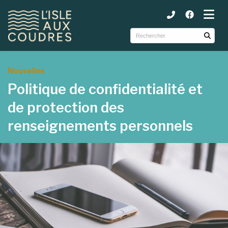
ubmenu (Municipalité )
ubmenu (Services )
ubmenu (Tourisme et loisirs )
Nouvelles
Politique de confidentialité et
de protection des
renseignements personnels